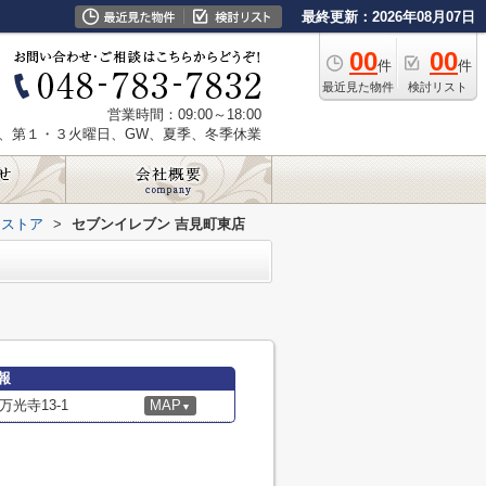
最終更新：2026年08月07日
00
00
件
件
最近見た物件
検討リスト
営業時間：09:00～18:00
、第１・３火曜日、GW、夏季、冬季休業
スストア
>
セブンイレブン 吉見町東店
報
光寺13-1
MAP
▼