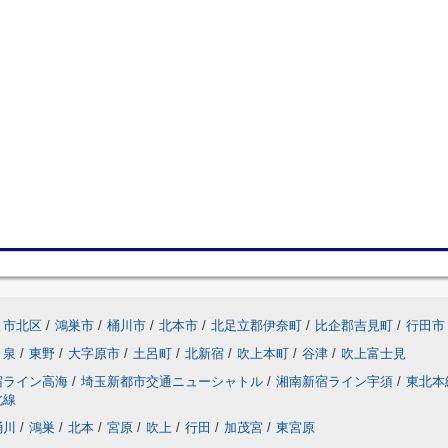
ま市北区
/
鴻巣市
/
桶川市
/
北本市
/
北足立郡伊奈町
/
比企郡吉見町
/
行田市
泉
/
東野
/
大字原市
/
土呂町
/
北新宿
/
吹上本町
/
谷津
/
吹上富士見
宿ライン高海
/
埼玉新都市交通ニューシャトル
/
湘南新宿ライン宇須
/
東北本
北線
桶川
/
鴻巣
/
北本
/
宮原
/
吹上
/
行田
/
加茂宮
/
東宮原