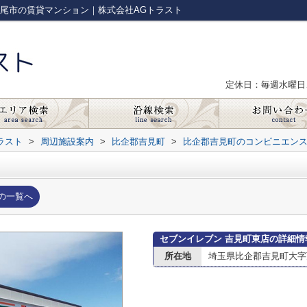
上尾市の賃貸マンション｜株式会社AGトラスト
定休日：毎週水曜日
ラスト
>
周辺施設案内
>
比企郡吉見町
>
比企郡吉見町のコンビニエン
の一覧へ
セブンイレブン 吉見町東店の詳細情
所在地
埼玉県比企郡吉見町大字万