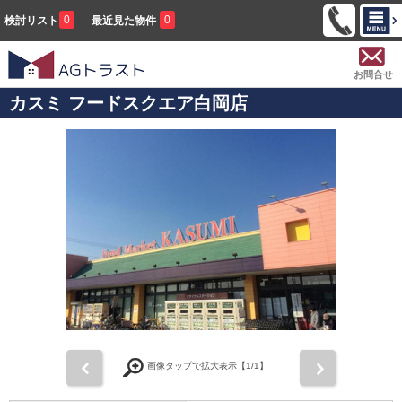
0
0
検討リスト
最近見た物件
お問合せ
カスミ フードスクエア白岡店
前
次
画像タップで拡大表示【
1
/1】