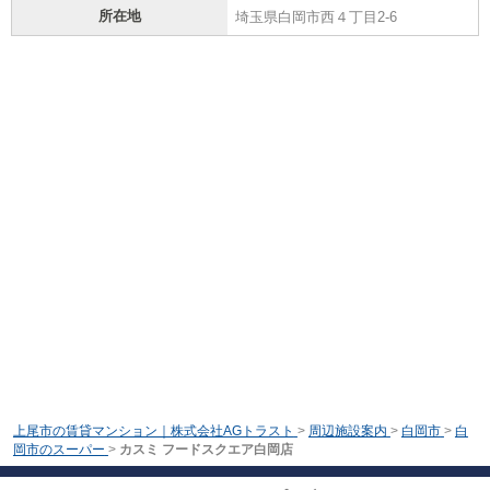
所在地
埼玉県白岡市西４丁目2-6
上尾市の賃貸マンション｜株式会社AGトラスト
>
周辺施設案内
>
白岡市
>
白
岡市のスーパー
>
カスミ フードスクエア白岡店