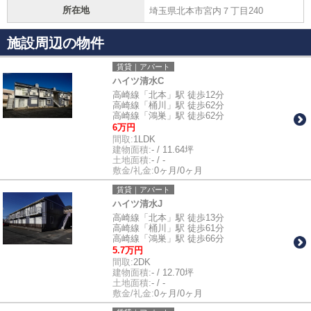
所在地
埼玉県北本市宮内７丁目240
施設周辺の物件
賃貸｜アパート
ハイツ清水C
高崎線「北本」駅 徒歩12分
高崎線「桶川」駅 徒歩62分
高崎線「鴻巣」駅 徒歩62分
6万円
間取:
1LDK
建物面積:
- / 11.64坪
土地面積:
- / -
敷金/礼金:
0ヶ月/0ヶ月
賃貸｜アパート
ハイツ清水J
高崎線「北本」駅 徒歩13分
高崎線「桶川」駅 徒歩61分
高崎線「鴻巣」駅 徒歩66分
5.7万円
間取:
2DK
建物面積:
- / 12.70坪
土地面積:
- / -
敷金/礼金:
0ヶ月/0ヶ月