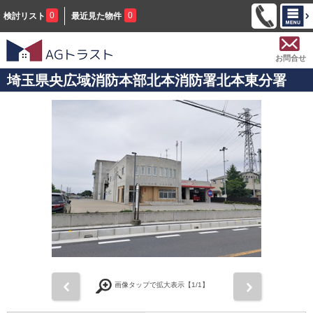
0
0
検討リスト
最近見た物件
お問合せ
埼玉県央広域消防本部北本消防署北本東分署
前
次
画像タップで拡大表示【
1
/1】