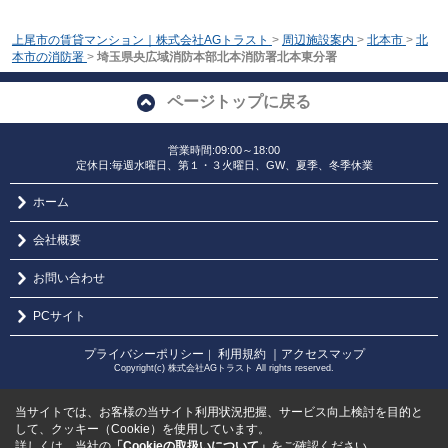
上尾市の賃貸マンション｜株式会社AGトラスト
>
周辺施設案内
>
北本市
>
北
本市の消防署
>
埼玉県央広域消防本部北本消防署北本東分署
ページトップに戻る
営業時間:09:00～18:00
定休日:毎週水曜日、第１・３火曜日、GW、夏季、冬季休業
ホーム
会社概要
お問い合わせ
PCサイト
プライバシーポリシー
利用規約
｜アクセスマップ
｜
Copyright(c) 株式会社AGトラスト All rights reserved.
当サイトでは、お客様の当サイト利用状況把握、サービス向上検討を目的と
して、クッキー（Cookie）を使用しています。
詳しくは、当社の
「Cookieの取扱いについて」
をご確認ください。