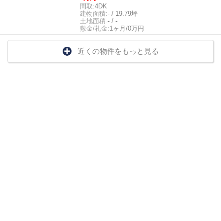
間取:
4DK
建物面積:
- / 19.79坪
土地面積:
- / -
敷金/礼金:
1ヶ月/0万円
近くの物件をもっと見る