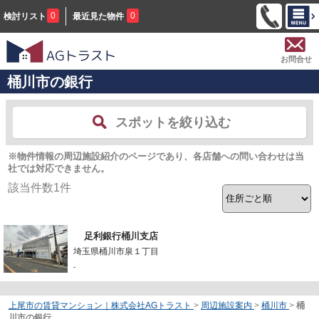
0
0
検討リスト
最近見た物件
お問合せ
桶川市の銀行
スポットを絞り込む
※物件情報の周辺施設紹介のページであり、各店舗への問い合わせは当
社では対応できません。
該当件数
1
件
足利銀行桶川支店
埼玉県桶川市泉１丁目
-
上尾市の賃貸マンション｜株式会社AGトラスト
>
周辺施設案内
>
桶川市
>
桶
川市の銀行