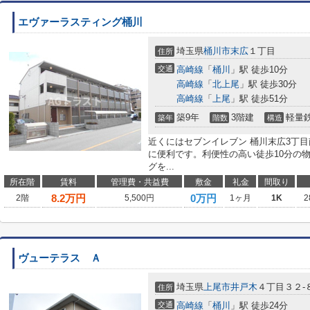
エヴァーラスティング桶川
埼玉県
桶川市
末広
１丁目
住所
交通
高崎線
「
桶川
」駅 徒歩10分
高崎線
「
北上尾
」駅 徒歩30分
高崎線
「
上尾
」駅 徒歩51分
築9年
3階建
軽量
築年
階数
構造
近くにはセブンイレブン 桶川末広3丁目
に便利です。利便性の高い徒歩10分の
グを...
所在階
賃料
管理費・共益費
敷金
礼金
間取り
8.2
万円
0万円
2階
5,500円
1ヶ月
1K
2
ヴューテラス Ａ
埼玉県
上尾市
井戸木
４丁目３２-
住所
交通
高崎線
「
桶川
」駅 徒歩24分