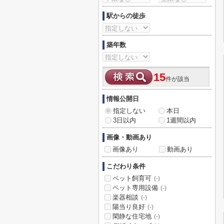
駅からの徒歩
築年数
15
件が該当
情報公開日
指定しない
本日
3日以内
1週間以内
画像・動画あり
画像あり
動画あり
こだわり条件
ペット飼育可
(-)
ペット専用設備
(-)
楽器相談
(-)
陽当り良好
(-)
閑静な住宅地
(-)