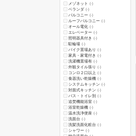
メゾネット
(-)
ベランダ
(-)
バルコニー
(-)
ルーフバルコニー
(-)
オール電化
(-)
エレベーター
(-)
照明器具付き
(-)
駐輪場
(-)
バイク置場あり
(-)
家具・家電付き
(-)
洗濯機置場有
(-)
外観タイル張り
(-)
コンロ２口以上
(-)
食器洗い乾燥機
(-)
システムキッチン
(-)
対面式キッチン
(-)
バス・トイレ別
(-)
追焚機能浴室
(-)
浴室乾燥機
(-)
温水洗浄便座
(-)
洗面台
(-)
洗髪洗面化粧台
(-)
シャワー
(-)