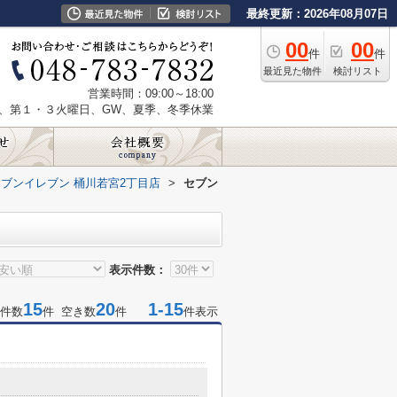
最終更新：2026年08月07日
00
00
件
件
最近見た物件
検討リスト
営業時間：09:00～18:00
、第１・３火曜日、GW、夏季、冬季休業
セブンイレブン 桶川若宮2丁目店
>
セブン
表示件数：
15
20
1-15
件数
件 空き数
件
件表示