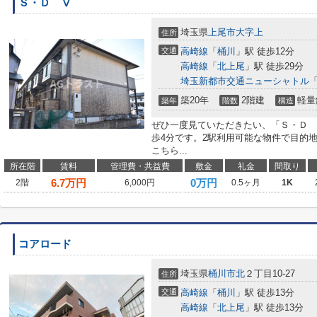
Ｓ・Ｄ Ⅴ
埼玉県
上尾市
大字上
住所
交通
高崎線
「
桶川
」駅 徒歩12分
高崎線
「
北上尾
」駅 徒歩29分
埼玉新都市交通ニューシャトル
築20年
2階建
軽量
築年
階数
構造
ぜひ一度見ていただきたい、「Ｓ・Ｄ 
歩4分です。2駅利用可能な物件で目的
こちら...
所在階
賃料
管理費・共益費
敷金
礼金
間取り
6.7
万円
0万円
2階
6,000円
0.5ヶ月
1K
コアロード
埼玉県
桶川市
北
２丁目10-27
住所
交通
高崎線
「
桶川
」駅 徒歩13分
高崎線
「
北上尾
」駅 徒歩13分