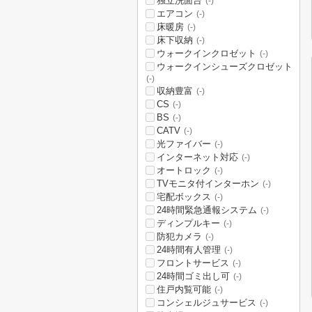
独立洗面台
(-)
エアコン
(-)
床暖房
(-)
床下収納
(-)
ウォークインクロゼット
(-)
ウォークインシューズクロゼット
(-)
収納豊富
(-)
CS
(-)
BS
(-)
CATV
(-)
光ファイバー
(-)
インターネット対応
(-)
オートロック
(-)
TVモニタ付インターホン
(-)
宅配ボックス
(-)
24時間緊急通報システム
(-)
ディンプルキー
(-)
防犯カメラ
(-)
24時間有人管理
(-)
フロントサービス
(-)
24時間ゴミ出し可
(-)
住戸内覧可能
(-)
コンシェルジュサービス
(-)