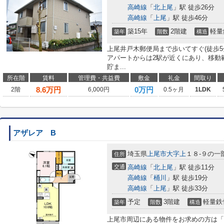
高崎線
「
北上尾
」駅 徒歩26分
高崎線
「
上尾
」駅 徒歩46分
築15年
2階建
軽量
築年
階数
構造
上尾井戸木郵便局まで歩いてすぐ(徒歩
アパートからは2駅が近くにあり、移動
貯ま...
所在階
賃料
管理費・共益費
敷金
礼金
間取り
8.6
万円
0万円
2階
6,000円
0.5ヶ月
1LDK
アザレア B
埼玉県
上尾市
大字上
１８-９の一
住所
交通
高崎線
「
北上尾
」駅 徒歩11分
高崎線
「
桶川
」駅 徒歩19分
高崎線
「
上尾
」駅 徒歩33分
予定
3階建
軽量鉄
築年
階数
構造
上尾市周辺にある物件をお求めの方は「