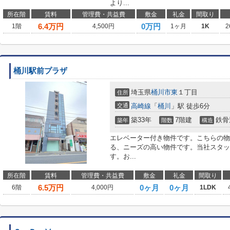
より...
所在階
賃料
管理費・共益費
敷金
礼金
間取り
6.4
万円
0万円
1階
4,500円
1ヶ月
1K
2
桶川駅前プラザ
埼玉県
桶川市
東
１丁目
住所
交通
高崎線
「
桶川
」駅 徒歩6分
築33年
7階建
鉄骨
築年
階数
構造
エレベーター付き物件です。こちらの物
る、ニーズの高い物件です。当社スタッ
す。お...
所在階
賃料
管理費・共益費
敷金
礼金
間取り
6.5
万円
0ヶ月
0ヶ月
6階
4,000円
1LDK