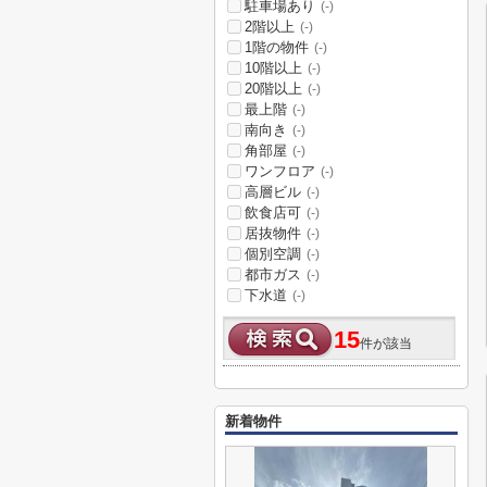
駐車場あり
(-)
2階以上
(-)
1階の物件
(-)
10階以上
(-)
20階以上
(-)
最上階
(-)
南向き
(-)
角部屋
(-)
ワンフロア
(-)
高層ビル
(-)
飲食店可
(-)
居抜物件
(-)
個別空調
(-)
都市ガス
(-)
下水道
(-)
15
件が該当
新着物件