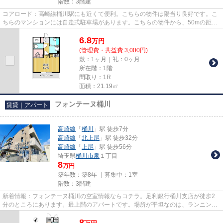
階数：3階建
コアロード：高崎線桶川駅にも近くて便利。こちらの物件は陽当り良好です。こ
ちらのマンションには自走式駐車場があります。こちらの物件から、50mの距離
に駐車場があります。できるだ...
6.8
万
円
(管理費・共益費 3,000円)
敷：1ヶ月｜礼：0ヶ月
所在階：1階
間取り：1R
面積：21.19㎡
フォンテーヌ桶川
賃貸｜アパート
高崎線
「
桶川
」駅 徒歩7分
高崎線
「
北上尾
」駅 徒歩32分
高崎線
「
上尾
」駅 徒歩56分
埼玉県
桶川市
泉
１丁目
8
万円
築年数：築8年 ｜募集中：
1室
階数：3階建
新着情報：フォンテーヌ桶川の空室情報ならコチラ。足利銀行桶川支店が徒歩2
分のところにあります。最上階のアパートです。場所が平坦なのは、ランニング
をする上で抑えたいポイントで...
8