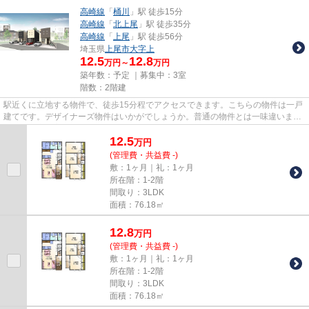
高崎線
「
桶川
」駅 徒歩15分
高崎線
「
北上尾
」駅 徒歩35分
高崎線
「
上尾
」駅 徒歩56分
埼玉県
上尾市
大字上
12.5
12.8
万円～
万円
築年数：予定 ｜募集中：
3室
階数：2階建
駅近くに立地する物件で、徒歩15分程でアクセスできます。こちらの物件は一戸
建てです。デザイナーズ物件はいかがでしょうか。普通の物件とは一味違いま
す。上尾市や高崎線桶川付近で...
12.5
万
円
(管理費・共益費 -)
敷：1ヶ月｜礼：1ヶ月
所在階：1-2階
間取り：3LDK
面積：76.18㎡
12.8
万
円
(管理費・共益費 -)
敷：1ヶ月｜礼：1ヶ月
所在階：1-2階
間取り：3LDK
面積：76.18㎡