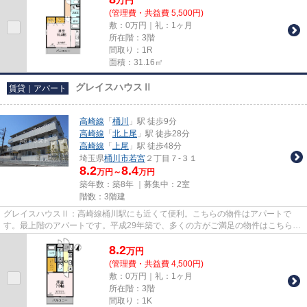
万
円
(管理費・共益費 5,500円)
敷：0万円｜礼：1ヶ月
所在階：3階
間取り：1R
面積：31.16㎡
グレイスハウスⅡ
賃貸｜アパート
高崎線
「
桶川
」駅 徒歩9分
高崎線
「
北上尾
」駅 徒歩28分
高崎線
「
上尾
」駅 徒歩48分
埼玉県
桶川市
若宮
２丁目７-３１
8.2
8.4
万円～
万円
築年数：築8年 ｜募集中：
2室
階数：3階建
グレイスハウスⅡ：高崎線桶川駅にも近くて便利。こちらの物件はアパートで
す。最上階のアパートです。平成29年築で、多くの方がご満足の物件はこちらで
す。できるだけ早めに不動産情報...
8.2
万
円
(管理費・共益費 4,500円)
敷：0万円｜礼：1ヶ月
所在階：3階
間取り：1K