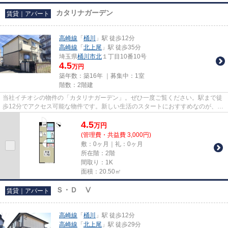
カタリナガーデン
賃貸｜アパート
高崎線
「
桶川
」駅 徒歩12分
高崎線
「
北上尾
」駅 徒歩35分
埼玉県
桶川市
北
１丁目10番10号
4.5
万円
築年数：築16年 ｜募集中：
1室
階数：2階建
当社イチオシの物件の「カタリナガーデン」。ぜひ一度ご覧ください。駅まで徒
歩12分でアクセス可能な物件です。新しい生活のスタートにおすすめなのが、こ
ちらのアパートです。お部屋...
4.5
万
円
(管理費・共益費 3,000円)
敷：0ヶ月｜礼：0ヶ月
所在階：2階
間取り：1K
面積：20.50㎡
Ｓ・Ｄ Ⅴ
賃貸｜アパート
高崎線
「
桶川
」駅 徒歩12分
高崎線
「
北上尾
」駅 徒歩29分