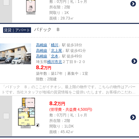
敷：0万円｜礼：1ヶ月
所在階：2階
間取り：1K
面積：28.73㎡
パドック Ｂ
賃貸｜アパート
高崎線
「
桶川
」駅 徒歩18分
高崎線
「
北上尾
」駅 徒歩41分
高崎線
「
北本
」駅 徒歩49分
埼玉県
桶川市
北
２丁目９-２０
8.2
万円
築年数：築17年 ｜募集中：
1室
階数：2階建
「パドック Ｂ」のここがイチオシ。最上階の物件です。こちらの物件はアパー
トです。当社スタッフが地域の賃貸情報をご提供いたします。お客様のこだわり
やご要望などございましたら...
8.2
万
円
(管理費・共益費 4,500円)
敷：0万円｜礼：1ヶ月
所在階：2階
間取り：1LDK
面積：45.42㎡