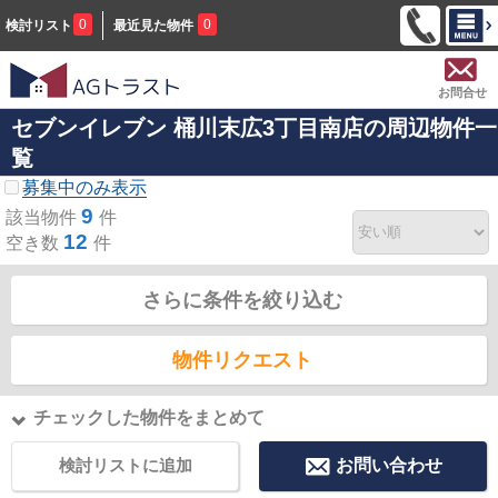
0
0
検討リスト
最近見た物件
お問合せ
セブンイレブン 桶川末広3丁目南店の周辺物件一
覧
募集中のみ表示
9
該当物件
件
12
空き数
件
さらに条件を絞り込む
物件リクエスト
チェックした物件をまとめて
検討リストに追加
お問い合わせ