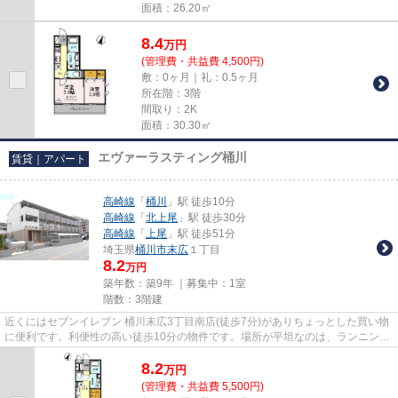
面積：26.20㎡
8.4
万
円
(管理費・共益費 4,500円)
敷：0ヶ月｜礼：0.5ヶ月
所在階：3階
間取り：2K
面積：30.30㎡
エヴァーラスティング桶川
賃貸｜アパート
高崎線
「
桶川
」駅 徒歩10分
高崎線
「
北上尾
」駅 徒歩30分
高崎線
「
上尾
」駅 徒歩51分
埼玉県
桶川市
末広
１丁目
8.2
万円
築年数：築9年 ｜募集中：
1室
階数：3階建
近くにはセブンイレブン 桶川末広3丁目南店(徒歩7分)がありちょっとした買い物
に便利です。利便性の高い徒歩10分の物件です。場所が平坦なのは、ランニング
をする上で抑えたいポイント...
8.2
万
円
(管理費・共益費 5,500円)