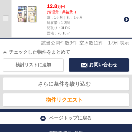
12.8
万
円
(管理費・共益費 -)
敷：1ヶ月｜礼：1ヶ月
所在階：1-2階
間取り：3LDK
面積：76.18㎡
該当公開件数
9
件 空き数
12
件
1-9
件表示
チェックした物件をまとめて
検討リストに追加
お問い合わせ
さらに条件を絞り込む
物件リクエスト
ページトップに戻る