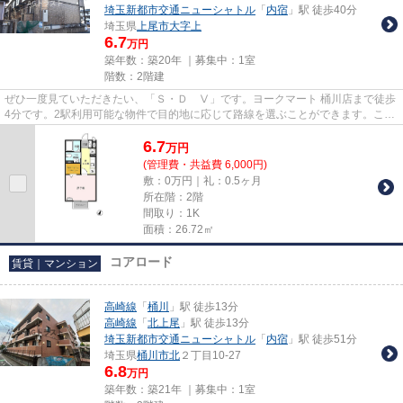
埼玉新都市交通ニューシャトル
「
内宿
」駅 徒歩40分
埼玉県
上尾市
大字上
6.7
万円
築年数：築20年 ｜募集中：
1室
階数：2階建
ぜひ一度見ていただきたい、「Ｓ・Ｄ Ⅴ」です。ヨークマート 桶川店まで徒歩
4分です。2駅利用可能な物件で目的地に応じて路線を選ぶことができます。こち
らの物件はアパートです。上...
6.7
万
円
(管理費・共益費 6,000円)
敷：0万円｜礼：0.5ヶ月
所在階：2階
間取り：1K
面積：26.72㎡
コアロード
賃貸｜マンション
高崎線
「
桶川
」駅 徒歩13分
高崎線
「
北上尾
」駅 徒歩13分
埼玉新都市交通ニューシャトル
「
内宿
」駅 徒歩51分
埼玉県
桶川市
北
２丁目10-27
6.8
万円
築年数：築21年 ｜募集中：
1室