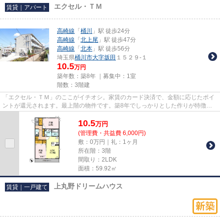
エクセル・ＴＭ
賃貸｜アパート
高崎線
「
桶川
」駅 徒歩24分
高崎線
「
北上尾
」駅 徒歩47分
高崎線
「
北本
」駅 徒歩56分
埼玉県
桶川市
大字坂田
１５２９-１
10.5
万円
築年数：築8年 ｜募集中：
1室
階数：3階建
「エクセル・ＴＭ」のここがイチオシ。家賃のカード決済で、金額に応じたポイ
ントが還元されます。最上階の物件です。築8年でしっかりとした作りが特徴の
物件です。賃貸物件のことでお...
10.5
万
円
(管理費・共益費 6,000円)
敷：0万円｜礼：1ヶ月
所在階：3階
間取り：2LDK
面積：59.92㎡
上丸野ドリームハウス
賃貸｜一戸建て