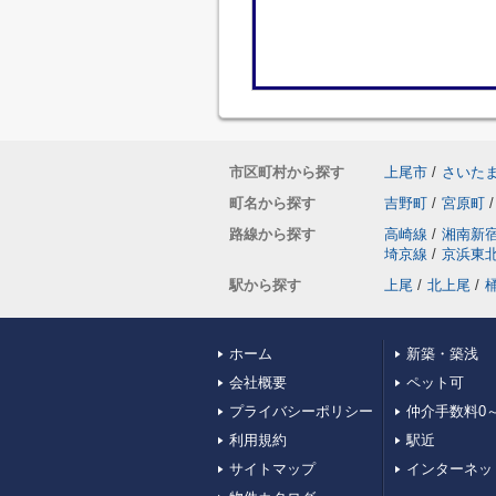
市区町村から探す
上尾市
/
さいた
町名から探す
吉野町
/
宮原町
/
路線から探す
高崎線
/
湘南新
埼京線
/
京浜東
駅から探す
上尾
/
北上尾
/
ホーム
新築・築浅
会社概要
ペット可
プライバシーポリシー
仲介手数料0～
利用規約
駅近
サイトマップ
インターネッ