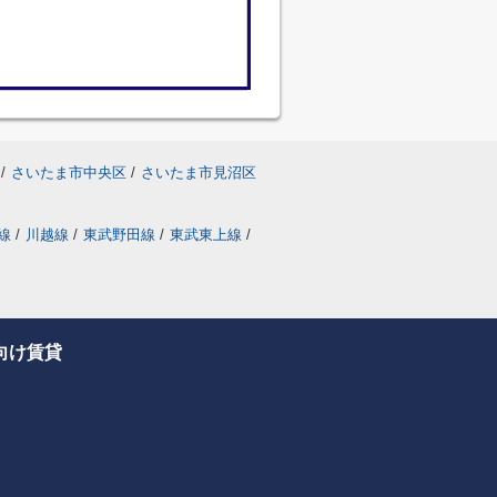
/
さいたま市中央区
/
さいたま市見沼区
線
/
川越線
/
東武野田線
/
東武東上線
/
向け賃貸