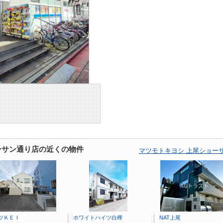
ーサン通り店の近くの物件
マツモトキヨシ 上尾ショー
ツＫＥＩ
ホワイトハイツ白樺
NAT上尾