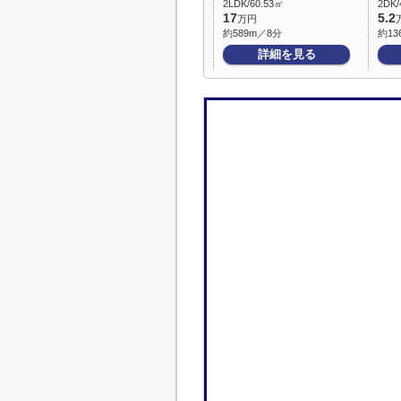
2LDK/60.53㎡
2DK/
17
5.2
万円
約589m／8分
約13
詳細を見る