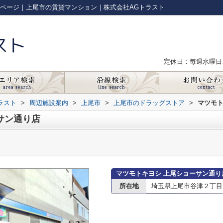
報ページ｜上尾市の賃貸マンション｜株式会社AGトラスト
定休日：毎週水曜日
ラスト
>
周辺施設案内
>
上尾市
>
上尾市のドラッグストア
>
マツモト
サン通り店
マツモトキヨシ 上尾ショーサン通り
所在地
埼玉県上尾市谷津２丁目1