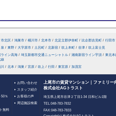
ま市北区
/
鴻巣市
/
桶川市
/
北本市
/
北足立郡伊奈町
/
比企郡吉見町
/
行田市
泉
/
東野
/
大字原市
/
土呂町
/
北新宿
/
吹上本町
/
谷津
/
吹上富士見
宿ライン高海
/
埼玉新都市交通ニューシャトル
/
湘南新宿ライン宇須
/
東北本
北線
桶川
/
北本
/
鴻巣
/
宮原
/
吹上
/
行田
/
東宮原
/
加茂宮
上尾市の賃貸マンション｜ファミリー
お問い合わせ
株式会社AGトラスト
スタッフ紹介
50％
お客様の声
埼玉県上尾市谷津２丁目1-34 日和ビル1階
周辺施設検索
TEL:048-783-7832
ト無料
FAX:048-783-7833
Copyright(c) 株式会社AGトラスト