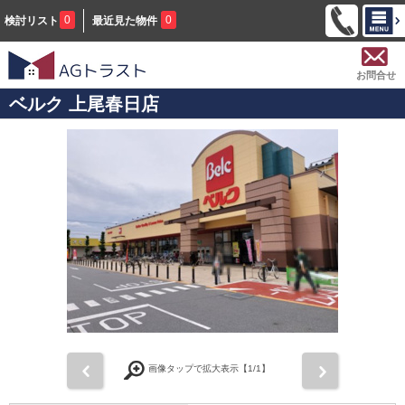
0
0
検討リスト
最近見た物件
お問合せ
ベルク 上尾春日店
前
次
画像タップで拡大表示【
1
/1】