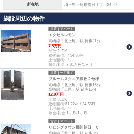
所在地
埼玉県上尾市春日１丁目34-29
施設周辺の物件
賃貸｜アパート
エクセルレモン
高崎線「北上尾」駅 徒歩21分
7.5万円
間取:
2LDK
建物面積:
- / 14.99坪
土地面積:
- / -
敷金/礼金:
7.81万円/1ヶ月
賃貸｜一戸建て
ブルームスクエア緑丘２号棟
高崎線「北上尾」駅 徒歩16分
高崎線「上尾」駅 徒歩16分
12.9万円
間取:
3LDK
建物面積:
81.22㎡ / 24.56坪
土地面積:
- / -
敷金/礼金:
1ヶ月/1ヶ月
賃貸｜アパート
リビングタウン桶川朝日 Ｃ
高崎線「北上尾」駅 徒歩3分