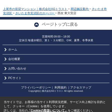
上尾市の賃貸マンション｜株式会社AGトラスト
>
周辺施設案内
>
さいたま市
見沼区
>
さいたま市見沼区のスーパー
>
西友 東大宮店
ページトップに戻る
営業時間:09:00～18:00
定休日:毎週水曜日、第１・３火曜日、GW、夏季、冬季休業
ホーム
会社概要
お問い合わせ
PCサイト
プライバシーポリシー
利用規約
｜アクセスマップ
｜
Copyright(c) 株式会社AGトラスト All rights reserved.
当サイトでは、お客様の当サイト利用状況把握、サービス向上検討を目的と
して、クッキー（Cookie）を使用しています。
詳しくは、当社の
「Cookieの取扱いについて」
をご確認ください。