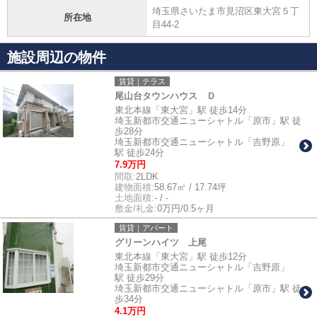
埼玉県さいたま市見沼区東大宮５丁
所在地
目44-2
施設周辺の物件
賃貸｜テラス
尾山台タウンハウス Ｄ
東北本線「東大宮」駅 徒歩14分
埼玉新都市交通ニューシャトル「原市」駅 徒
歩28分
埼玉新都市交通ニューシャトル「吉野原」
駅 徒歩24分
7.9万円
間取:
2LDK
建物面積:
58.67㎡ / 17.74坪
土地面積:
- / -
敷金/礼金:
0万円/0.5ヶ月
賃貸｜アパート
グリーンハイツ 上尾
東北本線「東大宮」駅 徒歩12分
埼玉新都市交通ニューシャトル「吉野原」
駅 徒歩29分
埼玉新都市交通ニューシャトル「原市」駅 徒
歩34分
4.1万円