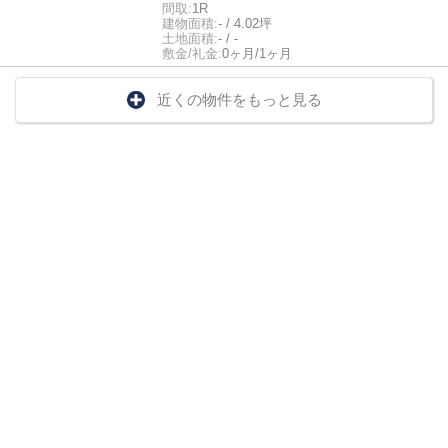
間取:
1R
建物面積:
- / 4.02坪
土地面積:
- / -
敷金/礼金:
0ヶ月/1ヶ月
近くの物件をもっと見る