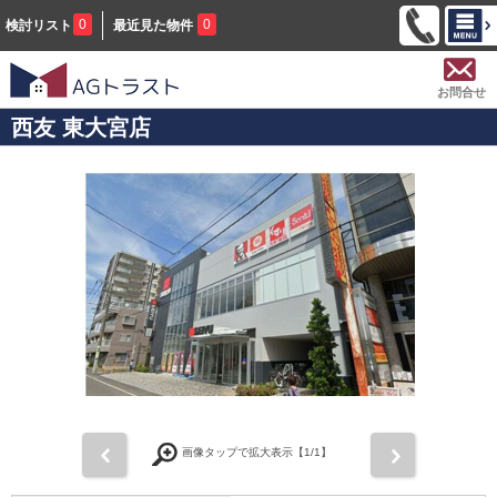
0
0
検討リスト
最近見た物件
お問合せ
西友 東大宮店
前
次
画像タップで拡大表示【
1
/1】