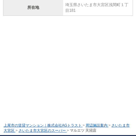
埼玉県さいたま市大宮区浅間町１丁
所在地
目181
上尾市の賃貸マンション｜株式会社AGトラスト
>
周辺施設案内
>
さいたま市
大宮区
>
さいたま市大宮区のスーパー
>
マルエツ 天沼店