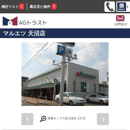
0
0
検討リスト
最近見た物件
お問合せ
マルエツ 天沼店
前
次
画像タップで拡大表示【
1
/1】