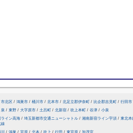
ま市北区
/
鴻巣市
/
桶川市
/
北本市
/
北足立郡伊奈町
/
比企郡吉見町
/
行田市
泉
/
東野
/
大字原市
/
土呂町
/
北新宿
/
吹上本町
/
谷津
/
小泉
宿ライン高海
/
埼玉新都市交通ニューシャトル
/
湘南新宿ライン宇須
/
東北本
北線
桶川
/
鴻巣
/
宮原
/
北本
/
吹上
/
行田
/
東宮原
/
加茂宮