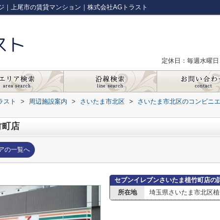
ジ｜上尾市の賃貸マンション｜株式会社AGトラスト
定休日：毎週水曜日
ラスト
>
周辺施設案内
>
さいたま市北区
>
さいたま市北区のコンビニ
竹町店
アの一覧へ
セブンイレブンさいたま植竹町店の
所在地
埼玉県さいたま市北区植竹