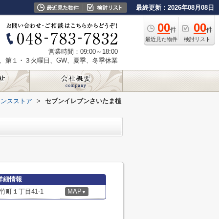
最終更新：2026年08月08日
00
00
件
件
最近見た物件
検討リスト
営業時間：09:00～18:00
、第１・３火曜日、GW、夏季、冬季休業
エンスストア
>
セブンイレブンさいたま植
詳細情報
町１丁目41-1
MAP
▼