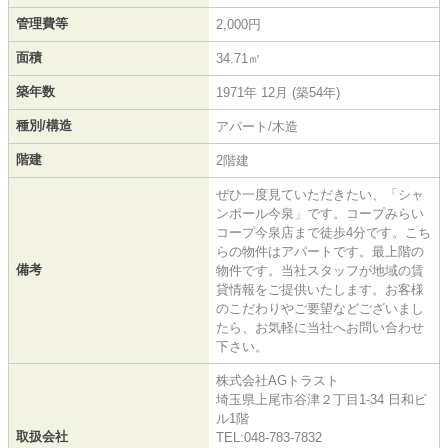
管理費等
2,000円
面積
34.71㎡
築年数
1971年 12月 (築54年)
種別/構造
アパート/木造
階建
2階建
ぜひ一度見ていただきたい、「シャ
ンポール今泉」です。コープみらい
コープ今泉店まで徒歩4分です。こち
らの物件はアパートです。最上階の
備考
物件です。当社スタッフが地域の賃
貸情報をご提供いたします。お客様
のこだわりやご要望などございまし
たら、お気軽に当社へお問い合わせ
下さい。
株式会社AGトラスト
埼玉県上尾市谷津２丁目1-34 日和ビ
ル1階
取扱会社
TEL:048-783-7832