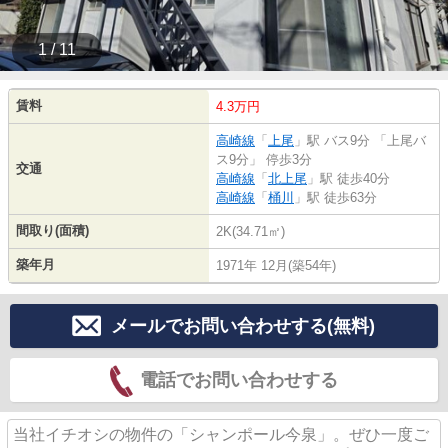
1 / 11
賃料
4.3万円
高崎線
「
上尾
」駅 バス9分 「上尾バ
ス9分」 停歩3分
交通
高崎線
「
北上尾
」駅 徒歩40分
高崎線
「
桶川
」駅 徒歩63分
間取り(面積)
2K(34.71㎡)
築年月
1971年 12月(築54年)
メールでお問い合わせする(無料)
電話でお問い合わせする
当社イチオシの物件の「シャンポール今泉」。ぜひ一度ご