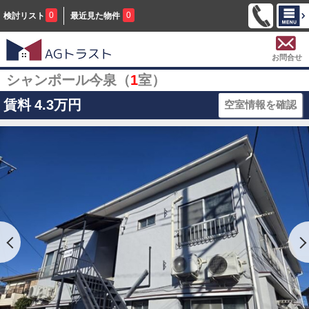
0
0
検討リスト
最近見た物件
お問合せ
シャンポール今泉（
1
室）
賃料
4.3万円
空室情報を確認