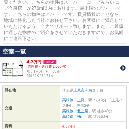
覧ください。こちらの物件はスーパー「コープみらい コー
プ今泉店」が276m以内にあります。最上階のアパートで
す。こちらの物件はアパートです。賃貸情報のことなら、
地域に特化した当社にお任せ下さい。お客様にご満足して
いただけるよう、全力でサポート致します。また、ご希望
に適した物件のご紹介をさせていただきますので、お気軽
にご連絡下さい。
空室一覧
4.3
万
円
NEW
(管理費・共益費 2,000円)
敷：1ヶ月｜礼：0万円
2階 / 2K / 34.71㎡
所在地
埼玉県
上尾市
今泉
３丁目
高崎線
「
上尾
」駅 バス9分 「上尾バ
ス9分」 停歩3分
交通
高崎線
「
北上尾
」駅 徒歩40分
高崎線
「
桶川
」駅 徒歩63分
賃料
4.3万円