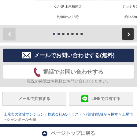
なか卯 上尾柏座店
ジョナサ
約980m／13分
約1483
前
メールでお問い合わせする(無料)
電話でお問い合わせする
現況の確認はお気軽にお問い合わせください。
メールで共有する
LINEで共有する
上尾市の賃貸マンション｜株式会社AGトラスト
>
(賃貸)地域から探す
>
上尾市
>
シャンポール今泉
ページトップに戻る