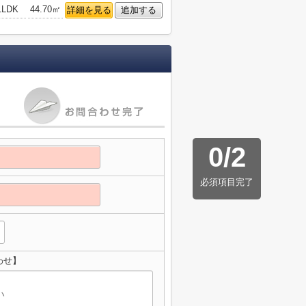
1LDK
44.70㎡
詳細を見る
追加する
0
/
2
必須項目完了
わせ】