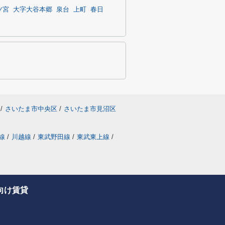
ツ宮
大字大谷本郷
泉台
上町
春日
/
さいたま市中央区
/
さいたま市見沼区
線
/
川越線
/
東武野田線
/
東武東上線
/
向け賃貸