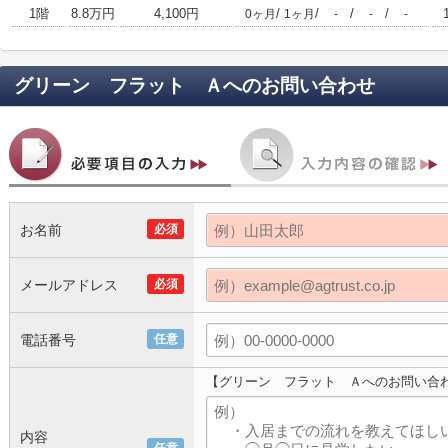
1階
8.8万円
4,100円
/
/
/
/
0ヶ月
1ヶ月
-
-
-
グリーン フラット Ａ
へのお問い合わせ
お名前
必須
メールアドレス
必須
電話番号
任意
【グリーン フラット Ａへのお問い合
内容