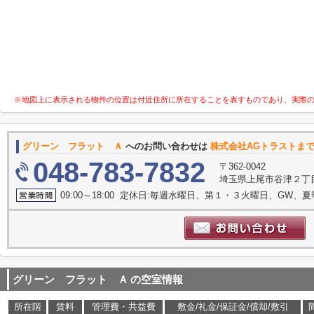
※地図上に表示される物件の位置は付近住所に所在することを表すものであり、実際
グリーン フラット Ａ
へのお問い合わせは
株式会社AGトラストま
048-783-7832
〒362-0042
埼玉県上尾市谷津２丁目1
09:00～18:00 定休日:毎週水曜日、第１・３火曜日、GW、
グリーン フラット Ａ
の空室情報
所在階
賃料
管理費・共益費
敷金/礼金/保証金/償却/敷引