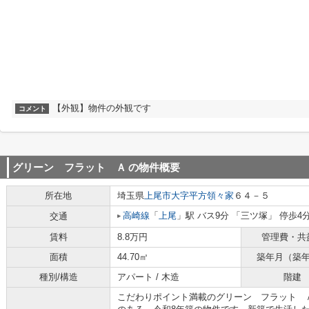
【外観】物件の外観です
コメント
グリーン フラット Ａ
の物件概要
所在地
埼玉県
上尾市
大字平方領々家
６４－５
高崎線
「
上尾
」駅 バス9分 「三ツ塚」 停歩4
交通
賃料
8.8万円
管理費・共
面積
44.70㎡
築年月（築
種別/構造
アパート / 木造
階建
こだわりポイント満載のグリーン フラット 