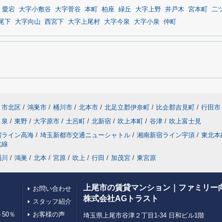
愛宕
大字小敷谷
大字菅谷
本町
柏座
緑丘
大字上野
井戸木
宮本町
二
尾下
大字向山
西宮下
大字上尾村
大字今泉
大字小泉
仲町
ま市北区
/
鴻巣市
/
桶川市
/
北本市
/
北足立郡伊奈町
/
比企郡吉見町
/
行田市
泉
/
東野
/
大字原市
/
土呂町
/
北新宿
/
吹上本町
/
谷津
/
吹上富士見
宿ライン高海
/
埼玉新都市交通ニューシャトル
/
湘南新宿ライン宇須
/
東北本
北線
桶川
/
鴻巣
/
北本
/
宮原
/
吹上
/
行田
/
加茂宮
/
東宮原
上尾市の賃貸マンション｜ファミリー
お問い合わせ
株式会社AGトラスト
スタッフ紹介
50％
お客様の声
埼玉県上尾市谷津２丁目1-34 日和ビル1階