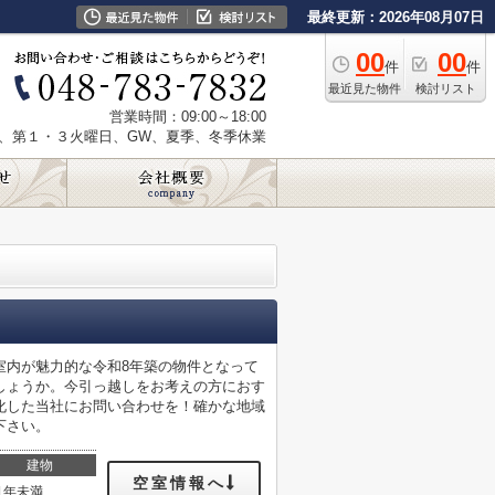
最終更新：2026年08月07日
00
00
件
件
最近見た物件
検討リスト
営業時間：09:00～18:00
、第１・３火曜日、GW、夏季、冬季休業
室内が魅力的な令和8年築の物件となって
しょうか。今引っ越しをお考えの方におす
化した当社にお問い合わせを！確かな地域
下さい。
建物
空室情報へ
1年未満