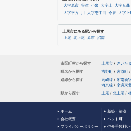
大字原市
谷津
小泉
大字上
大字瓦葺
大字平方
川
大字壱丁目
今泉
大字上
上尾市にある駅から探す
上尾
北上尾
原市
沼南
市区町村から探す
上尾市
/
さいた
町名から探す
吉野町
/
宮原町
/
路線から探す
高崎線
/
湘南新
埼京線
/
京浜東
駅から探す
上尾
/
北上尾
/
ホーム
新築・築浅
会社概要
ペット可
プライバシーポリシー
仲介手数料0～