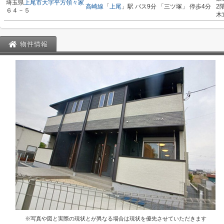
埼玉県
上尾市
大字平方領々家
高崎線
「
上尾
」駅 バス9分 「三ツ塚」 停歩4分
2
６４－５
木
物件情報
※写真や図と実際の現状とが異なる場合は現状を優先させていただきます