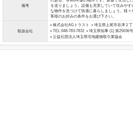
のある、令和8年築の物件です。新築で生活し
備考
を送りましょう。設備も充実していて住みやす
な物件を見つけて快適に暮らしましょう。様々
客様のお好みの条件をお選び下さい。
株式会社AGトラスト
埼玉県上尾市谷津２丁目
TEL:048-783-7832
埼玉県知事 (1) 第25036
取扱会社
公益社団法人埼玉県宅地建物取引業協会