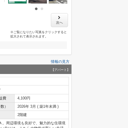
次へ
※ご覧になりたい写真をクリックすると
拡大されて表示されます。
情報の見方
【アパート】
分
益費
4,100円
年数）
2026年 3月 ( 築1年未満 )
2階建
Ａ。周辺環境も良好で、魅力的な住環境