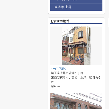
高崎線 上尾
おすすめ物件
ハイツ池沢
埼玉県上尾市谷津１丁目
湘南新宿ライン高海「上尾」駅 徒歩5
分
築40年