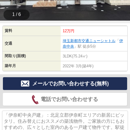
1 / 6
賃料
12万円
埼玉新都市交通ニューシャトル
「
伊
交通
奈中央
」駅 徒歩5分
間取り(面積)
3LDK(75.24㎡)
築年月
2022年 3月(築4年)
メールでお問い合わせする(無料)
電話でお問い合わせする
「伊奈町中央戸建」：北足立郡伊奈町エリアの新居にピッ
タリ。住み替えにおススメの築浅物件。ご家族の方にもお
すすめの、広々とした室内のある一戸建て物件です。駅徒