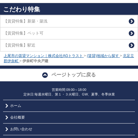
こだわり特集
【賃貸特集】新築・築浅
【賃貸特集】ペット可
【賃貸特集】駅近
上尾市の賃貸マンション｜株式会社AGトラスト
>
(賃貸)地域から探す
>
北足立
郡伊奈町
>
伊奈町中央戸建
ページトップに戻る
営業時間:09:00～18:00
定休日:毎週水曜日、第１・３火曜日、GW、夏季、冬季休業
ホーム
会社概要
お問い合わせ