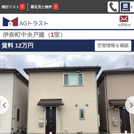
0
0
検討リスト
最近見た物件
お問合せ
伊奈町中央戸建（
1
室）
賃料
12万円
空室情報を確認