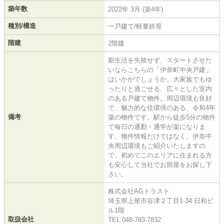
築年数
2022年 3月 (築4年)
種別/構造
一戸建て/軽量鉄骨
階建
2階建
新生活を失敗せず、スタートさせた
いならこちらの「伊奈町中央戸建」
はいかがでしょうか。大家族でもゆ
ったりと過ごせる、広々とした室内
のある戸建て物件。周辺環境も良好
で、魅力的な住環境のある、令和4年
備考
築の物件です。駅から徒歩5分の物件
で毎日の通勤・通学が楽になりま
す。物件情報だけではなく、伊奈中
央周辺環境もご紹介いたしますの
で、初めてこのエリアに住まれる方
も安心して当社でお部屋をお探し下
さい。
株式会社AGトラスト
埼玉県上尾市谷津２丁目1-34 日和ビ
ル1階
取扱会社
TEL:048-783-7832