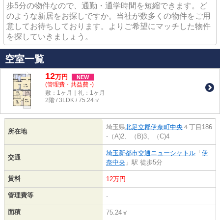
歩5分の物件なので、通勤・通学時間を短縮できます。ど
のような新居をお探しですか。当社が数多くの物件をご用
意してお待ちしております。よりご希望にマッチした物件
を探していきましょう。
空室一覧
12
万
円
NEW
(管理費・共益費 -)
敷：1ヶ月｜礼：1ヶ月
2階 / 3LDK / 75.24㎡
埼玉県
北足立郡伊奈町
中央
４丁目186
所在地
-（A)2、（B)3、（C)4
埼玉新都市交通ニューシャトル
「
伊
交通
奈中央
」駅 徒歩5分
賃料
12万円
管理費等
-
面積
75.24㎡