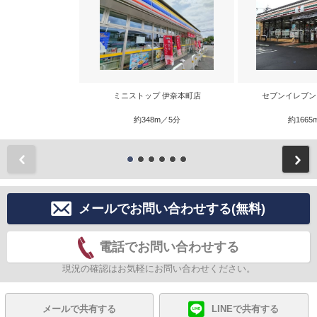
ミニストップ 伊奈本町店
セブンイレブン
約348m／5分
約1665
前
メールでお問い合わせする(無料)
電話でお問い合わせする
現況の確認はお気軽にお問い合わせください。
メールで共有する
LINEで共有する