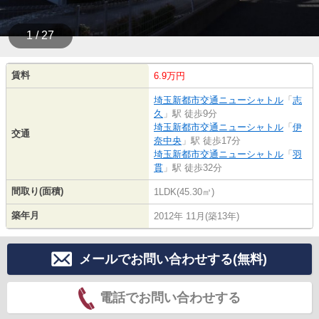
1 / 27
賃料
6.9万円
埼玉新都市交通ニューシャトル
「
志
久
」駅 徒歩9分
埼玉新都市交通ニューシャトル
「
伊
交通
奈中央
」駅 徒歩17分
埼玉新都市交通ニューシャトル
「
羽
貫
」駅 徒歩32分
間取り(面積)
1LDK(45.30㎡)
築年月
2012年 11月(築13年)
メールでお問い合わせする(無料)
電話でお問い合わせする