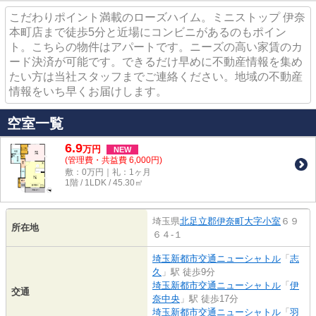
こだわりポイント満載のローズハイム。ミニストップ 伊奈
本町店まで徒歩5分と近場にコンビニがあるのもポイン
ト。こちらの物件はアパートです。ニーズの高い家賃のカ
ード決済が可能です。できるだけ早めに不動産情報を集め
たい方は当社スタッフまでご連絡ください。地域の不動産
情報をいち早くお届けします。
空室一覧
6.9
万
円
NEW
(管理費・共益費 6,000円)
敷：0万円｜礼：1ヶ月
1階 / 1LDK / 45.30㎡
埼玉県
北足立郡伊奈町
大字小室
６９
所在地
６４-１
埼玉新都市交通ニューシャトル
「
志
久
」駅 徒歩9分
埼玉新都市交通ニューシャトル
「
伊
交通
奈中央
」駅 徒歩17分
埼玉新都市交通ニューシャトル
「
羽