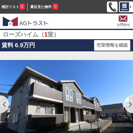
0
0
検討リスト
最近見た物件
お問合せ
ローズハイム（
1
室）
賃料
6.9万円
空室情報を確認