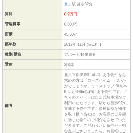
貫
」駅 徒歩32分
賃料
6.9万円
管理費等
6,000円
面積
45.30㎡
築年数
2012年 11月 (築13年)
種別/構造
アパート/軽量鉄骨
階建
2階建
北足立郡伊奈町周辺にある物件をお
求めの方は「ローズハイム」はいか
がでしょうか。ミニストップ 伊奈本
町店が348m以内にある物件です。こ
ちらのアパートは自走式駐車場がご
利用いただけます。駅から徒歩9分に
備考
立地する物件です。多種多様な物件
を取り扱う当社は、お客様のご希望
に適した物件のご紹介をさせていた
だきます。こだわりたい条件や不明
な点がございましたら、お気軽にご