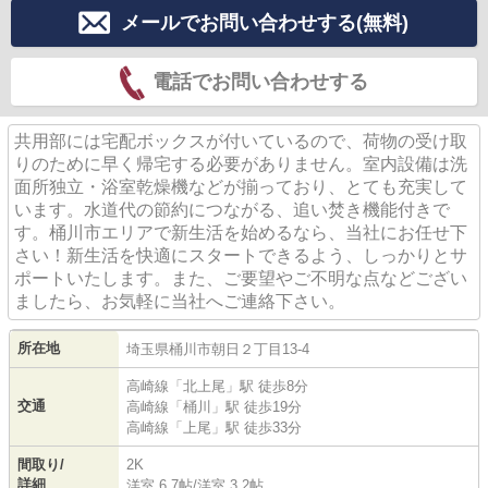
メールでお問い合わせする(無料)
電話でお問い合わせする
共用部には宅配ボックスが付いているので、荷物の受け取
りのために早く帰宅する必要がありません。室内設備は洗
面所独立・浴室乾燥機などが揃っており、とても充実して
います。水道代の節約につながる、追い焚き機能付きで
す。桶川市エリアで新生活を始めるなら、当社にお任せ下
さい！新生活を快適にスタートできるよう、しっかりとサ
ポートいたします。また、ご要望やご不明な点などござい
ましたら、お気軽に当社へご連絡下さい。
所在地
埼玉県
桶川市
朝日
２丁目13-4
高崎線
「
北上尾
」駅 徒歩8分
交通
高崎線
「
桶川
」駅 徒歩19分
高崎線
「
上尾
」駅 徒歩33分
間取り/
2K
詳細
洋室 6.7帖
/
洋室 3.2帖