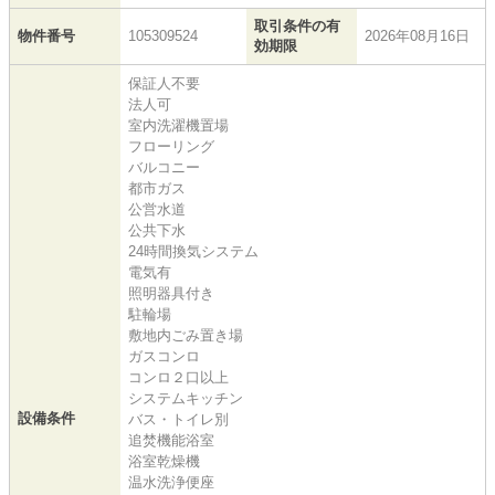
取引条件の有
物件番号
105309524
2026年08月16日
効期限
保証人不要
法人可
室内洗濯機置場
フローリング
バルコニー
都市ガス
公営水道
公共下水
24時間換気システム
電気有
照明器具付き
駐輪場
敷地内ごみ置き場
ガスコンロ
コンロ２口以上
システムキッチン
設備条件
バス・トイレ別
追焚機能浴室
浴室乾燥機
温水洗浄便座