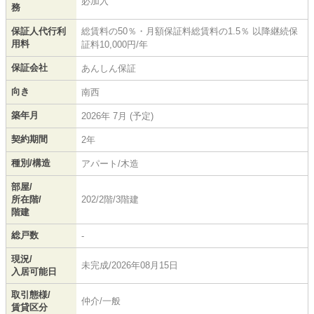
必加入
務
保証人代行利
総賃料の50％・月額保証料総賃料の1.5％ 以降継続保
用料
証料10,000円/年
保証会社
あんしん保証
向き
南西
築年月
2026年 7月 (予定)
契約期間
2年
種別/構造
アパート/木造
部屋/
所在階/
202/2階/3階建
階建
総戸数
-
現況/
未完成/2026年08月15日
入居可能日
取引態様/
仲介/一般
賃貸区分