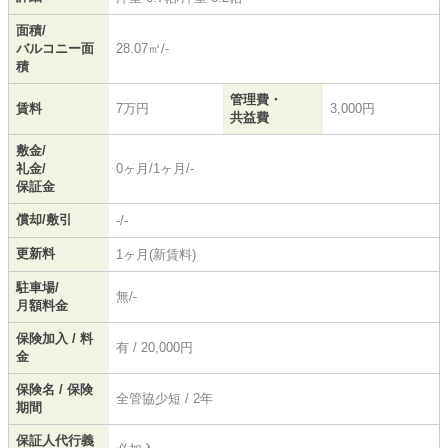
面積/
バルコニー面
28.07㎡/-
積
管理費・
賃料
7万円
3,000円
共益費
敷金/
礼金/
0ヶ月/1ヶ月/-
保証金
償却/敷引
-/-
更新料
1ヶ月(新賃料)
駐車場/
無/-
月額料金
保険加入 / 料
有 / 20,000円
金
保険名 / 保険
全管協少短 / 2年
期間
保証人代行義