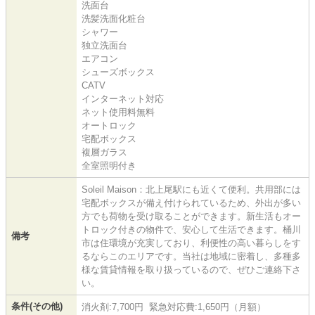
洗面台
洗髪洗面化粧台
シャワー
独立洗面台
エアコン
シューズボックス
CATV
インターネット対応
ネット使用料無料
オートロック
宅配ボックス
複層ガラス
全室照明付き
Soleil Maison：北上尾駅にも近くて便利。共用部には
宅配ボックスが備え付けられているため、外出が多い
方でも荷物を受け取ることができます。新生活もオー
トロック付きの物件で、安心して生活できます。桶川
備考
市は住環境が充実しており、利便性の高い暮らしをす
るならこのエリアです。当社は地域に密着し、多種多
様な賃貸情報を取り扱っているので、ぜひご連絡下さ
い。
条件(その他)
消火剤:7,700円 緊急対応費:1,650円（月額）