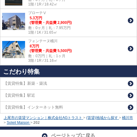
1階 / 1R / 18.42㎡
ブローテⅤ
5.3
万
円
(管理費・共益費 2,900円)
敷：0ヶ月｜礼：7.95万円
1階 / 1K / 31.65㎡
フォンテーヌ桶川
8
万
円
(管理費・共益費 5,500円)
敷：0万円｜礼：1ヶ月
3階 / 1R / 31.16㎡
こだわり特集
【賃貸特集】新築・築浅
【賃貸特集】駅近
【賃貸特集】インターネット無料
上尾市の賃貸マンション｜株式会社AGトラスト
>
(賃貸)地域から探す
>
桶川市
>
Soleil Maison
>
202
ページトップに戻る