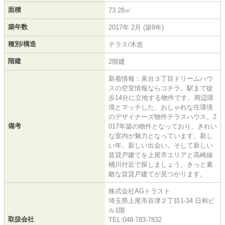
面積
73.28㎡
築年数
2017年 2月 (築9年)
種別/構造
テラス/木造
階建
2階建
新着情報：泉台３丁目ドリームハウ
スの空室情報ならコチラ。駅まで徒
歩14分に立地する物件です。周辺環
境とマッチした、おしゃれな住環境
のデザイナーズ物件テラスハウス。2
備考
017年築の物件となっており、きれい
な室内が魅力となっています。新し
い年、新しい出会い。そして新しい
賃貸戸建てを上尾市エリアと高崎線
桶川付近で探しましょう。きっと素
敵な賃貸戸建てが見つかります。
株式会社AGトラスト
埼玉県上尾市谷津２丁目1-34 日和ビ
ル1階
取扱会社
TEL:048-783-7832