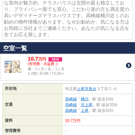
な室内が魅力的。テラスハウスは玄関や庭も独立してお
り、プライバシー面でも安心。こだわり派の方も満足度の
高いデザイナーズテラスハウスです。高崎線桶川近くのお
勧めの物件情報があります。なぜお勧めか、気になる方は
お気軽に当社までご連絡ください。あなたの気になる点を
全てお応え致します。
空室一覧
10.7
万
円
NEW
(管理費・共益費 -)
敷：1ヶ月｜礼：1ヶ月
1-2階 / 3LDK / 73.28㎡
所在地
埼玉県
上尾市
泉台
３丁目２-６
高崎線
「
桶川
」駅 徒歩14分
交通
高崎線
「
北上尾
」駅 徒歩32分
高崎線
「
上尾
」駅 徒歩52分
賃料
10.7万円
管理費等
-