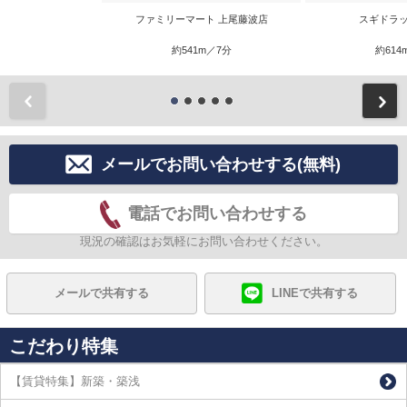
ファミリーマート 上尾藤波店
スギドラッ
約541m／7分
約614
前
メールでお問い合わせする(無料)
電話でお問い合わせする
現況の確認はお気軽にお問い合わせください。
メールで共有する
LINEで共有する
こだわり特集
【賃貸特集】新築・築浅