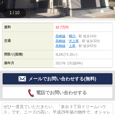
1 / 10
賃料
10.7万円
高崎線
「
桶川
」駅 徒歩14分
交通
高崎線
「
北上尾
」駅 徒歩32分
高崎線
「
上尾
」駅 徒歩52分
間取り(面積)
3LDK(73.28㎡)
築年月
2017年 2月(築9年)
メールでお問い合わせする(無料)
電話でお問い合わせする
ぜひ一度見ていただきたい、「泉台３丁目ドリームハウ
ス」です。ニーズの高い、平成29年築の物件で、オシャレ