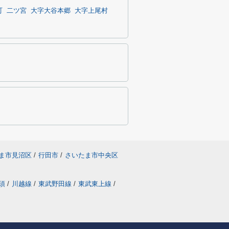
町
二ツ宮
大字大谷本郷
大字上尾村
ま市見沼区
/
行田市
/
さいたま市中央区
須
/
川越線
/
東武野田線
/
東武東上線
/