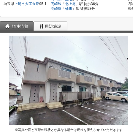
埼玉県
上尾市
大字今泉
95-1
高崎線
「
北上尾
」駅 徒歩36分
2
高崎線
「
桶川
」駅 徒歩58分
軽
物件情報
周辺施設
※写真や図と実際の現状とが異なる場合は現状を優先させていただきます