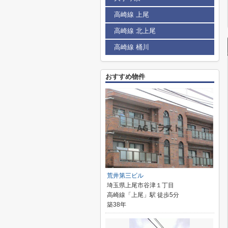
高崎線 上尾
高崎線 北上尾
高崎線 桶川
おすすめ物件
荒井第三ビル
埼玉県上尾市谷津１丁目
高崎線「上尾」駅 徒歩5分
築38年