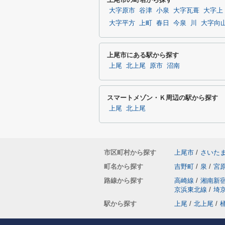
大字原市
谷津
小泉
大字瓦葺
大字上
大字平方
上町
春日
今泉
川
大字向
上尾市にある駅から探す
上尾
北上尾
原市
沼南
スマートメゾン・Ｋ周辺の駅から探す
上尾
北上尾
市区町村から探す
上尾市
/
さいた
町名から探す
吉野町
/
泉
/
宮
路線から探す
高崎線
/
湘南新
京浜東北線
/
埼
駅から探す
上尾
/
北上尾
/