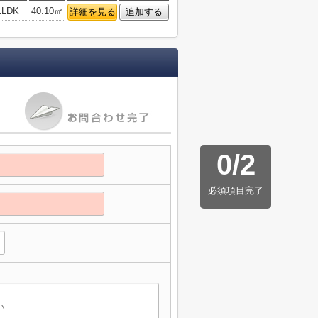
1LDK
40.10㎡
詳細を見る
追加する
0
/
2
必須項目完了
】