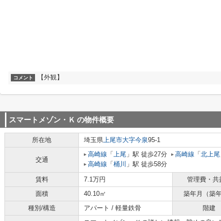
【外観】
コメント
スマートメゾン・Ｋ
の物件概要
所在地
埼玉県
上尾市
大字今泉
95-1
高崎線
「
上尾
」駅 徒歩27分
高崎線
「
北上尾
交通
高崎線
「
桶川
」駅 徒歩58分
賃料
7.1万円
管理費・共
面積
40.10㎡
築年月（築
種別/構造
アパート / 軽量鉄骨
階建