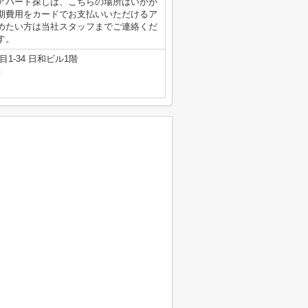
アパート探しは、こちらの場所はいかが
期費用をカードでお支払いいただけるア
めたい方は当社スタッフまでご連絡くだ
す。
1-34 日和ビル1階
号