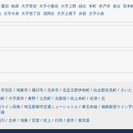
愛宕
柏座
大字菅谷
大字小敷谷
大字上野
緑丘
本町
井戸木
泉台
宮本
山
大字今泉
大字壱丁目
浅間台
大字上尾下
弁財
大字小泉
ま市北区
/
鴻巣市
/
桶川市
/
北本市
/
北足立郡伊奈町
/
比企郡吉見町
/
さいた
原町
/
大字原市
/
東野
/
土呂町
/
北新宿
/
吹上本町
/
谷津
/
北
宿ライン高海
/
埼玉新都市交通ニューシャトル
/
東北本線
/
湘南新宿ライン宇
京線
桶川
/
北本
/
鴻巣
/
宮原
/
吹上
/
行田
/
原市
/
東宮原