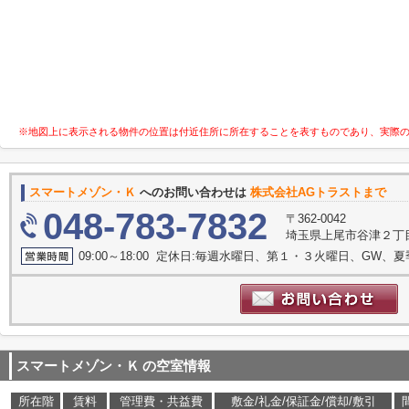
※地図上に表示される物件の位置は付近住所に所在することを表すものであり、実際
スマートメゾン・Ｋ
へのお問い合わせは
株式会社AGトラストまで
048-783-7832
〒362-0042
埼玉県上尾市谷津２丁目1
09:00～18:00 定休日:毎週水曜日、第１・３火曜日、GW、
スマートメゾン・Ｋ
の空室情報
所在階
賃料
管理費・共益費
敷金/礼金/保証金/償却/敷引