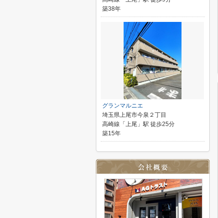
築38年
グランマルニエ
埼玉県上尾市今泉２丁目
高崎線「上尾」駅 徒歩25分
築15年