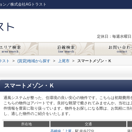
ョン／株式会社AGトラスト
定休日：毎週水曜日
ラスト
>
(賃貸)地域から探す
>
上尾市
>
スマートメゾン・Ｋ
スマートメゾン・Ｋ
通風システムが整った、住環境の良い安心の物件です。こちらは初期費用
こちらの物件はアパートです。良好な眺望で癒されてみませんか。当社は
件情報を豊富に取り扱っています。物件をお探しになる際は、お気軽に当
し、適した物件のご紹介をいたします。
所在地
交通
高崎線
「
上尾
」駅 徒歩27分
築