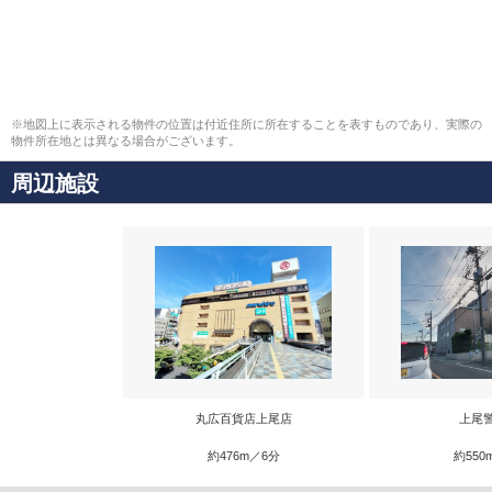
※地図上に表示される物件の位置は付近住所に所在することを表すものであり、実際の
物件所在地とは異なる場合がございます。
周辺施設
丸広百貨店上尾店
上尾
約476m／6分
約550