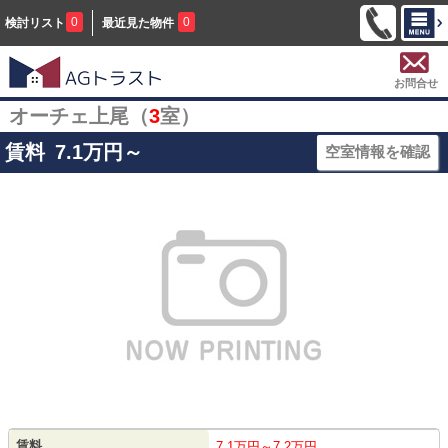
0
0
検討リスト
最近見た物件
お問合せ
オーチェ上尾（
3
室）
賃料
7.1
万円～
空室情報を確認
賃料
7.1万円～7.2万円