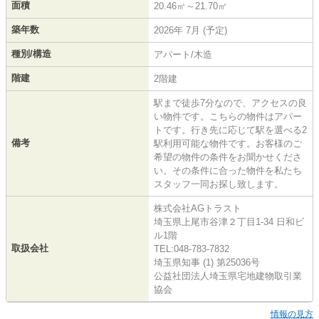
面積
20.46㎡～21.70㎡
築年数
2026年 7月 (予定)
種別/構造
アパート/木造
階建
2階建
駅まで徒歩7分なので、アクセスの良
い物件です。こちらの物件はアパー
トです。行き先に応じて駅を選べる2
備考
駅利用可能な物件です。お客様のご
希望の物件の条件をお聞かせくださ
い。その条件に合った物件を私たち
スタッフ一同お探し致します。
株式会社AGトラスト
埼玉県上尾市谷津２丁目1-34 日和ビ
ル1階
取扱会社
TEL:048-783-7832
埼玉県知事 (1) 第25036号
公益社団法人埼玉県宅地建物取引業
協会
情報の見方