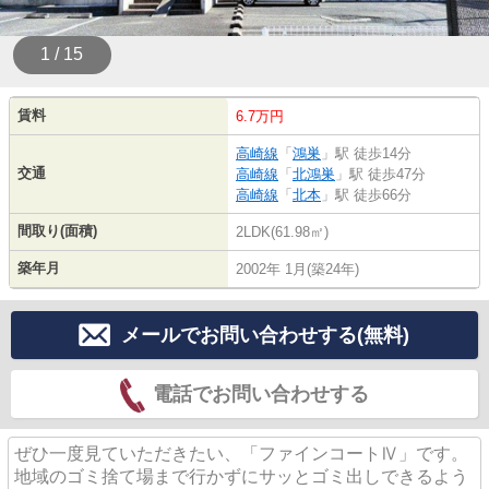
1 / 15
賃料
6.7万円
高崎線
「
鴻巣
」駅 徒歩14分
交通
高崎線
「
北鴻巣
」駅 徒歩47分
高崎線
「
北本
」駅 徒歩66分
間取り(面積)
2LDK(61.98㎡)
築年月
2002年 1月(築24年)
メールでお問い合わせする(無料)
電話でお問い合わせする
ぜひ一度見ていただきたい、「ファインコートⅣ」です。
地域のゴミ捨て場まで行かずにサッとゴミ出しできるよう