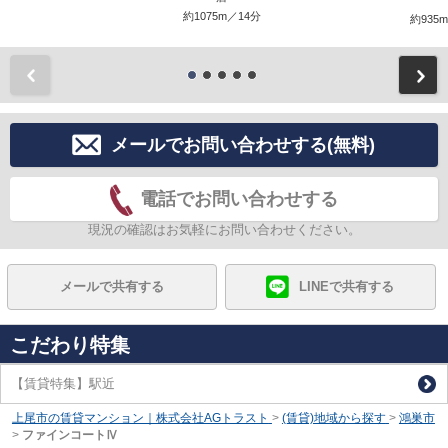
約1075m／14分
約935
前
メールでお問い合わせする(無料)
電話でお問い合わせする
現況の確認はお気軽にお問い合わせください。
メールで共有する
LINEで共有する
こだわり特集
【賃貸特集】駅近
上尾市の賃貸マンション｜株式会社AGトラスト
>
(賃貸)地域から探す
>
鴻巣市
>
ファインコートⅣ