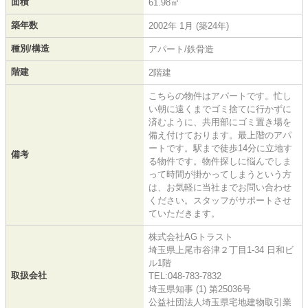
面積
61.98㎡
築年数
2002年 1月 (築24年)
種別/構造
アパート/鉄骨造
階建
2階建
こちらの物件はアパートです。忙し
い朝に遠くまでゴミ捨てに行かずに
済むように、共用部にゴミ置き場を
備え付けております。最上階のアパ
ートです。駅まで徒歩14分に立地す
備考
る物件です。物件探しに悩んでしま
って時間が掛かってしまうという方
は、お気軽に当社までお問い合わせ
ください。スタッフがサポートさせ
ていただきます。
株式会社AGトラスト
埼玉県上尾市谷津２丁目1-34 日和ビ
ル1階
取扱会社
TEL:048-783-7832
埼玉県知事 (1) 第25036号
公益社団法人埼玉県宅地建物取引業