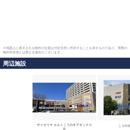
※地図上に表示される物件の位置は付近住所に所在することを表すものであり、実際の
物件所在地とは異なる場合がございます。
周辺施設
サイゼリヤ エルミこうのすアネックス
こうの
店