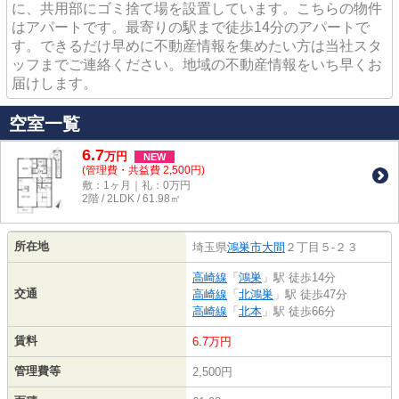
に、共用部にゴミ捨て場を設置しています。こちらの物件
はアパートです。最寄りの駅まで徒歩14分のアパートで
す。できるだけ早めに不動産情報を集めたい方は当社スタ
ッフまでご連絡ください。地域の不動産情報をいち早くお
届けします。
空室一覧
6.7
万
円
NEW
(管理費・共益費 2,500円)
敷：1ヶ月｜礼：0万円
2階 / 2LDK / 61.98㎡
所在地
埼玉県
鴻巣市
大間
２丁目５-２３
高崎線
「
鴻巣
」駅 徒歩14分
交通
高崎線
「
北鴻巣
」駅 徒歩47分
高崎線
「
北本
」駅 徒歩66分
賃料
6.7万円
管理費等
2,500円