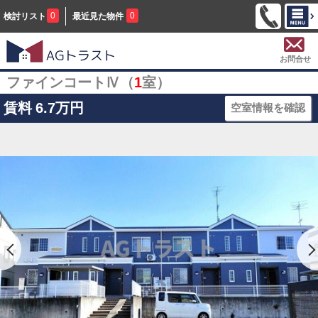
0
0
検討リスト
最近見た物件
お問合せ
ファインコートⅣ（
1
室）
賃料
6.7万円
空室情報を確認