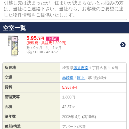
引越し先は決まったが、住まいが決まらないとお悩みの方
は、当社にご連絡下さい。当社なら、お客様のご要望に適
した物件情報をご提供いたします。
空室一覧
5.95
万
円
NEW
(管理費・共益費 1,800円)
敷：0ヶ月｜礼：1ヶ月
2階 / 1LDK / 42.37㎡
所在地
埼玉県
鴻巣市
南
１丁目６番１４号
交通
高崎線
「
吹上
」駅 徒歩3分
賃料
5.95万円
管理費等
1,800円
面積
42.37㎡
築年数
2008年 4月 (築18年)
種別/構造
アパート/木造