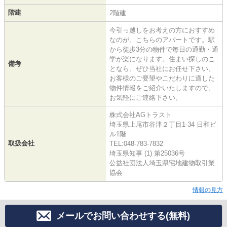
階建
2階建
今引っ越しをお考えの方におすすめ
なのが、こちらのアパートです。駅
から徒歩3分の物件で毎日の通勤・通
学が楽になります。住まい探しのこ
備考
となら、ぜひ当社にお任せ下さい。
お客様のご要望やこだわりに適した
物件情報をご紹介いたしますので、
お気軽にご連絡下さい。
株式会社AGトラスト
埼玉県上尾市谷津２丁目1-34 日和ビ
ル1階
取扱会社
TEL:048-783-7832
埼玉県知事 (1) 第25036号
公益社団法人埼玉県宅地建物取引業
協会
情報の見方
メールでお問い合わせする(無料)