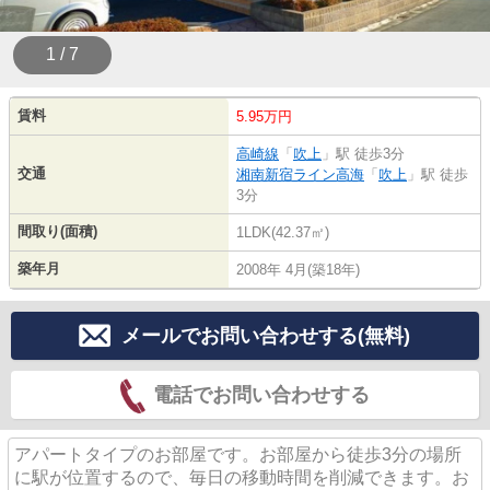
1 / 7
賃料
5.95万円
高崎線
「
吹上
」駅 徒歩3分
交通
湘南新宿ライン高海
「
吹上
」駅 徒歩
3分
間取り(面積)
1LDK(42.37㎡)
築年月
2008年 4月(築18年)
メールでお問い合わせする(無料)
電話でお問い合わせする
アパートタイプのお部屋です。お部屋から徒歩3分の場所
に駅が位置するので、毎日の移動時間を削減できます。お