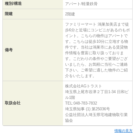
種別/構造
アパート/軽量鉄骨
階建
2階建
ファミリーマート 鴻巣加美店まで徒
歩6分と近場にコンビニがあるのもポ
イント。こちらの物件はアパートで
す。こちらは徒歩10分に立地する物
件です。当社は鴻巣市にある賃貸物
備考
件情報を豊富に取り扱っておりま
す。こだわりの条件やご要望がござ
いましたら、お気軽に当社へご連絡
下さい。ご希望に適した物件のご紹
介をいたします。
株式会社AGトラスト
埼玉県上尾市谷津２丁目1-34 日和ビ
ル1階
取扱会社
TEL:048-783-7832
埼玉県知事 (1) 第25036号
公益社団法人埼玉県宅地建物取引業
協会
情報の見方