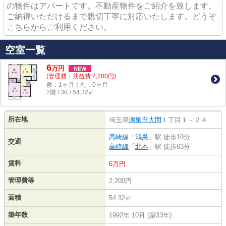
の物件はアパートです。不動産物件をご紹介を致します。
ご納得いただけるまで親切丁寧に対応いたします。どうぞ
こちらからご利用ください。
空室一覧
6
万
円
NEW
(管理費・共益費 2,200円)
敷：1ヶ月｜礼：0ヶ月
2階 / 3K / 54.32㎡
所在地
埼玉県
鴻巣市
大間
１丁目１－２４
高崎線
「
鴻巣
」駅 徒歩10分
交通
高崎線
「
北本
」駅 徒歩63分
賃料
6万円
管理費等
2,200円
面積
54.32㎡
築年数
1992年 10月 (築33年)