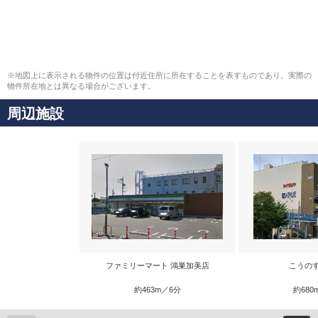
※地図上に表示される物件の位置は付近住所に所在することを表すものであり、実際の
物件所在地とは異なる場合がございます。
周辺施設
ファミリーマート 鴻巣加美店
こうの
約463m／6分
約680