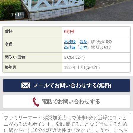
1 / 19
賃料
6万円
高崎線
「
鴻巣
」駅 徒歩10分
交通
高崎線
「
北本
」駅 徒歩63分
間取り(面積)
3K(54.32㎡)
築年月
1992年 10月(築33年)
メールでお問い合わせする(無料)
電話でお問い合わせする
ファミリーマート 鴻巣加美店まで徒歩6分と近場にコンビ
ニがあるのもポイント。朝に慌てることなく行動するため
に駅から徒歩10分の駅近物件はいかがでしょうか。こちら