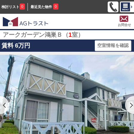
0
0
検討リスト
最近見た物件
お問合せ
アークガーデン鴻巣Ｂ（
1
室）
賃料
6万円
空室情報を確認