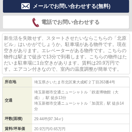
メールでお問い合わせする(無料)
電話でお問い合わせする
新生活を失敗せず、スタートさせたいならこちらの「北原
ビル」はいかがでしょうか。駐車場がある物件です。現在
空きがあります。エレベーターがある物件です。こちらの
物件は駅まで徒歩で13分で到着します。こちらの物件はた
だいま駐車場に1台空きがあります。賃料は20.9万円で
す。エアコン付きなので、室内の温度調整が簡単です。
所在地
埼玉県
さいたま市北区
東大成町
２丁目263番4号
埼玉新都市交通ニューシャトル
「
鉄道博物館（大
成）
」駅 徒歩13分
交通
埼玉新都市交通ニューシャトル
「
加茂宮
」駅 徒歩14
分
坪数(面積)
29.44坪(97.34㎡)
賃料/坪単価
20.9万円/0.65万円