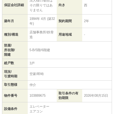
法人様の場合は
保証会社詳細
向き
その限りではあ
西
りません
1994年 4月 (築32
築年月
契約期間
2年
年)
店舗事務所/鉄骨
種別/構造
用途地域
-
造
部屋/
所在階/
5-B/5階/6階建
階建
総戸数
3戸
現況/
空家/即時
引渡時期
取引態様
仲介
取引条件の有
物件番号
103889675
2026年08月15日
効期限
エレベーター
設備条件
エアコン