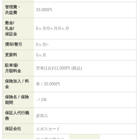
管理費・
33,000円
共益費
敷金/
礼金/
6ヶ月/0ヶ月/0ヶ月
保証金
償却/敷引
0ヶ月/-
更新料
0ヶ月
駐車場/
空有(1台)/11,000円 (税込)
月額料金
保険加入 / 料
有 / 20,000円
金
保険名 / 保険
- / 2年
期間
保証人代行義
必加入
務
保証会社
エポスカード