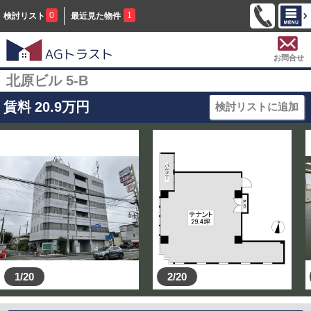
0
1
検討リスト
最近見た物件
お問合せ
北原ビル 5-B
賃料
20.9
万円
検討リストに追加
1/20
2/20