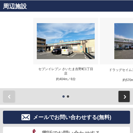
周辺施設
セブンイレブン さいたま吉野町1丁目
ドラッグセイム
店
約404m／6分
約570
前
メールでお問い合わせする(無料)