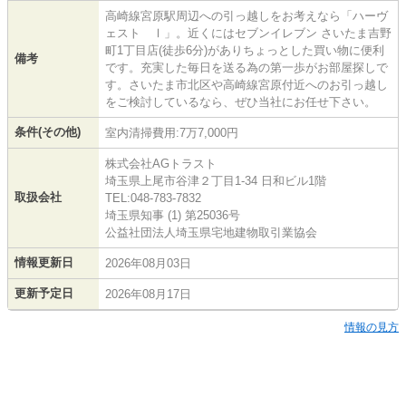
高崎線宮原駅周辺への引っ越しをお考えなら「ハーヴ
ェスト Ⅰ」。近くにはセブンイレブン さいたま吉野
町1丁目店(徒歩6分)がありちょっとした買い物に便利
備考
です。充実した毎日を送る為の第一歩がお部屋探しで
す。さいたま市北区や高崎線宮原付近へのお引っ越し
をご検討しているなら、ぜひ当社にお任せ下さい。
条件(その他)
室内清掃費用:7万7,000円
株式会社AGトラスト
埼玉県上尾市谷津２丁目1-34 日和ビル1階
取扱会社
TEL:048-783-7832
埼玉県知事 (1) 第25036号
公益社団法人埼玉県宅地建物取引業協会
情報更新日
2026年08月03日
更新予定日
2026年08月17日
情報の見方