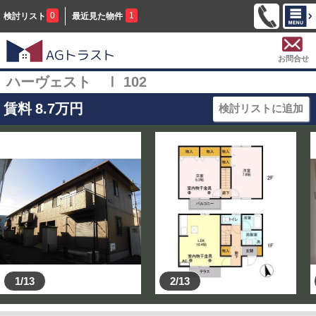
0
1
検討リスト
最近見た物件
お問合せ
ハーヴェスト Ⅰ 102
賃料
8.7
万円
検討リストに追加
1/13
2/13