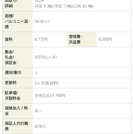
間取り/
2LDK
詳細
洋室 8.3帖
/
洋室 7.8帖
/
LDK 10.4帖
面積/
バルコニー面
64.42㎡/-
積
管理費・
賃料
8.7万円
8,000円
共益費
敷金/
礼金/
0万円/1ヶ月/-
保証金
償却/敷引
-/-
更新料
1ヶ月(新賃料)
駐車場/
空有(1台)/7,700円
月額料金
保険加入 / 料
有 / -
金
保証人代行義
必加入
務