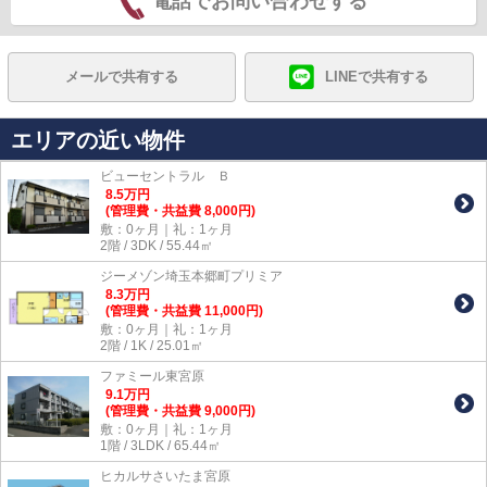
電話でお問い合わせする
メールで共有する
LINEで共有する
エリアの近い物件
ビューセントラル Ｂ
8.5
万
円
(管理費・共益費 8,000円)
敷：0ヶ月｜礼：1ヶ月
2階 / 3DK / 55.44㎡
ジーメゾン埼玉本郷町プリミア
8.3
万
円
(管理費・共益費 11,000円)
敷：0ヶ月｜礼：1ヶ月
2階 / 1K / 25.01㎡
ファミール東宮原
9.1
万
円
(管理費・共益費 9,000円)
敷：0ヶ月｜礼：1ヶ月
1階 / 3LDK / 65.44㎡
ヒカルサさいたま宮原