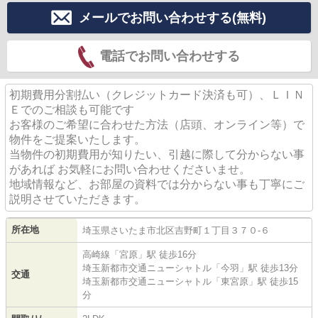
メールでお問い合わせする(無料)
電話でお問い合わせする
初期費用分割払い（クレジットカード決済も可）、ＬＩＮ
Ｅでのご相談も可能です
お客様のご希望に合わせた方法（店頭、オンライン等）で
物件をご提案いたします。
当物件の初期費用が知りたい、引越に際して分からない事
があれば お気軽にお問い合わせくださいませ。
地域情報など、お部屋の資料では分からない事も丁寧にご
説明させていただきます。
所在地
埼玉県
さいたま市北区
吉野町
１丁目３７０-６
高崎線
「
宮原
」駅 徒歩16分
埼玉新都市交通ニューシャトル
「
今羽
」駅 徒歩13分
交通
埼玉新都市交通ニューシャトル
「
東宮原
」駅 徒歩15
分