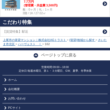
7.7
万
円
(管理費・共益費 3,500円)
敷：0ヶ月｜礼：1ヶ月
3階 / 1K / 27.02㎡
こだわり特集
【賃貸特集】駅近
上尾市の賃貸マンション｜株式会社AGトラスト
>
(賃貸)地域から探す
>
さいた
ま市北区
>
ハーヴェスト Ⅰ
>
102
ページトップに戻る
営業時間:09:00～18:00
定休日:毎週水曜日、第１・３火曜日、GW、夏季、冬季休業
ホーム
会社概要
お問い合わせ
PCサイト