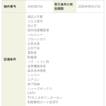
取引条件の有
物件番号
104336716
2026年08月17日
効期限
保証人不要
２人入居可
法人可
室内洗濯機置場
バルコニー
プロパンガス
公営水道
公共下水
電気有
駐輪場
設備条件
バス・トイレ別
追焚機能浴室
温水洗浄便座
シャワー
エアコン
床下収納
シューズボックス
CATV
TVモニタ付インターホン
初期費用カード決済可