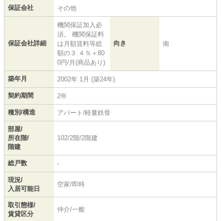
保証会社
その他
機関保証加入必
須。 機関保証料
保証会社詳細
向き
は月額賃料等総
南
額の３.４％＋80
0円/月(商品あり)
築年月
2002年 1月 (築24年)
契約期間
2年
種別/構造
アパート/軽量鉄骨
部屋/
所在階/
102/2階/2階建
階建
総戸数
-
現況/
空家/即時
入居可能日
取引態様/
仲介/一般
賃貸区分