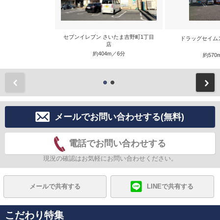
セブンイレブン さいたま吉野町1丁目
ドラッグセイム
店
約404m／6分
約570
前
メールでお問い合わせする(無料)
電話でお問い合わせする
現況の確認はお気軽にお問い合わせください。
メールで共有する
LINEで共有する
こだわり特集