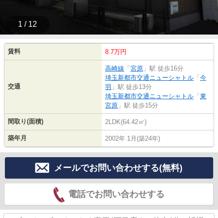
1 / 12
賃料
8.7万円
高崎線
「
宮原
」駅 徒歩16分
埼玉新都市交通ニューシャトル
「
今
交通
羽
」駅 徒歩13分
埼玉新都市交通ニューシャトル
「
東
宮原
」駅 徒歩15分
間取り(面積)
2LDK(64.42㎡)
築年月
2002年 1月(築24年)
メールでお問い合わせする(無料)
電話でお問い合わせする