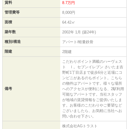
賃料
8.7万円
管理費等
8,000円
面積
64.42㎡
築年数
2002年 1月 (築24年)
種別/構造
アパート/軽量鉄骨
階建
2階建
こだわりポイント満載のハーヴェス
ト Ⅰ。セブンイレブン さいたま吉
野町1丁目店まで徒歩6分と近場にコ
ンビニがあるのもポイント。こちら
の物件はアパートです。様々な場所
備考
へのアクセスが便利になる、2駅利用
可能なアパートです。当社スタッフ
が地域の賃貸情報をご提供いたしま
す。お客様のこだわりやご要望など
ございましたら、お気軽に当社へお
問い合わせ下さい。
株式会社AGトラスト