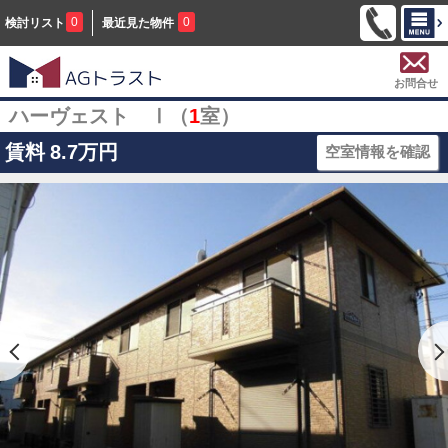
0
0
検討リスト
最近見た物件
お問合せ
ハーヴェスト Ⅰ（
1
室）
賃料
8.7万円
空室情報を確認