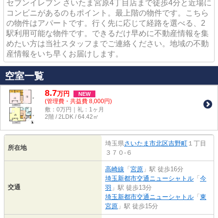
セブンイレブン さいたま宮原4丁目店まで徒歩4分と近場に
コンビニがあるのもポイント。最上階の物件です。こちら
の物件はアパートです。行く先に応じて経路を選べる、2
駅利用可能な物件です。できるだけ早めに不動産情報を集
めたい方は当社スタッフまでご連絡ください。地域の不動
産情報をいち早くお届けします。
空室一覧
8.7
万
円
NEW
(管理費・共益費 8,000円)
敷：0万円｜礼：1ヶ月
2階 / 2LDK / 64.42㎡
埼玉県
さいたま市北区
吉野町
１丁目
所在地
３７０-６
高崎線
「
宮原
」駅 徒歩16分
埼玉新都市交通ニューシャトル
「
今
交通
羽
」駅 徒歩13分
埼玉新都市交通ニューシャトル
「
東
宮原
」駅 徒歩15分